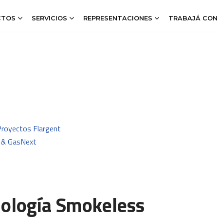
CTOS
SERVICIOS
REPRESENTACIONES
TRABAJÁ CON
 Proyectos Flargent
l & Gas
Next
nología Smokeless