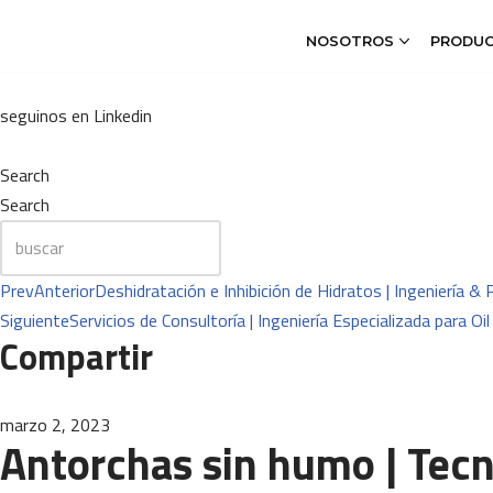
NOSOTROS
PRODU
Ir
al
seguinos en Linkedin
contenido
Search
Search
Prev
Anterior
Deshidratación e Inhibición de Hidratos | Ingeniería &
Siguiente
Servicios de Consultoría | Ingeniería Especializada para Oi
Compartir
marzo 2, 2023
Antorchas sin humo | Tec