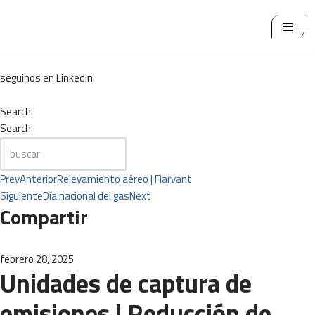
Ir
al
contenido
seguinos en Linkedin
Search
Search
Prev
Anterior
Relevamiento aéreo | Flarvant
Siguiente
Día nacional del gas
Next
Compartir
febrero 28, 2025
Unidades de captura de
emisiones | Reducción de