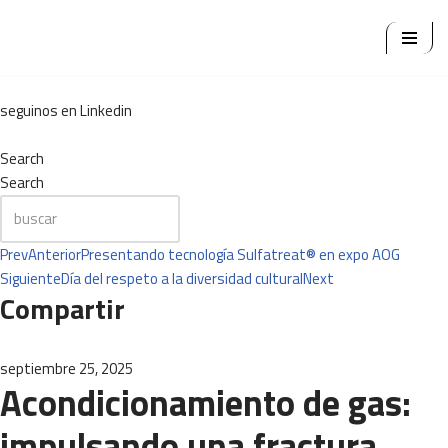
Ir
al
contenido
seguinos en Linkedin
Search
Search
Prev
Anterior
Presentando tecnología Sulfatreat® en expo AOG
Siguiente
Día del respeto a la diversidad cultural
Next
Compartir
septiembre 25, 2025
Acondicionamiento de gas:
impulsando una fractura